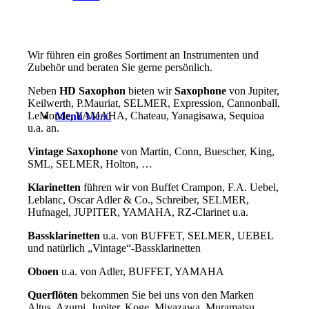
Wir führen ein großes Sortiment an Instrumenten und
Zubehör und beraten Sie gerne persönlich.
Neben
HD
Saxophon
bieten wir
Saxophone
von Jupiter,
Keilwerth, P.Mauriat, SELMER, Expression, Cannonball,
LeMonde, YAMAHA, Chateau, Yanagisawa, Sequioa
Menü
Menü
u.a. an.
Vintage Saxophone
von Martin, Conn, Buescher, King,
SML, SELMER, Holton, …
Klarinetten
führen wir von Buffet Crampon, F.A. Uebel,
Leblanc, Oscar Adler & Co., Schreiber, SELMER,
Hufnagel, JUPITER, YAMAHA, RZ-Clarinet u.a.
Bassklarinetten
u.a. von BUFFET, SELMER, UEBEL
und natürlich „Vintage“-Bassklarinetten
Oboen
u.a. von Adler, BUFFET, YAMAHA
Querflöten
bekommen Sie bei uns von den Marken
Altus, Azumi, Jupiter, Koge, Miyazawa, Muramatsu,