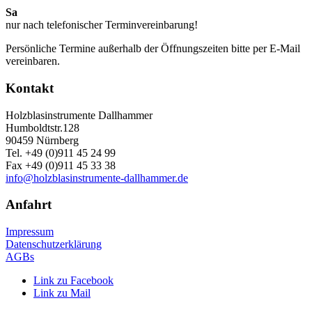
Sa
Startzeit auswählen
nur nach telefonischer Terminvereinbarung!
Persönliche Termine außerhalb der Öffnungszeiten bitte per E-Mail
vereinbaren.
Dauer des Termins
Kontakt
1 Stunden 00 Minuten
Was können wir für sie tun:
Holzblasinstrumente Dallhammer
Humboldtstr.128
90459 Nürnberg
Tel. +49 (0)911 45 24 99
Fax +49 (0)911 45 33 38
info@holzblasinstrumente-dallhammer.de
Anfahrt
Impressum
Datenschutzerklärung
AGBs
Link zu Facebook
Hiermit bestätige ich die
Datenschutzbestimmungen
Link zu Mail