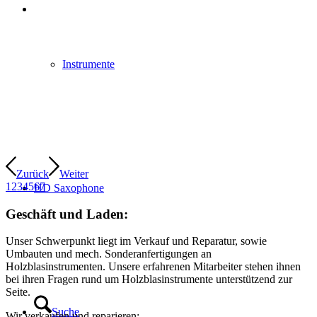
Instrumente
Zurück
Weiter
1
2
3
4
5
6
7
HD Saxophone
Geschäft und Laden:
Unser Schwerpunkt liegt im Verkauf und Reparatur, sowie
Umbauten und mech. Sonderanfertigungen an
Holzblasinstrumenten. Unsere erfahrenen Mitarbeiter stehen ihnen
bei ihren Fragen rund um Holzblasinstrumente unterstützend zur
Seite.
Suche
Wir verkaufen und reparieren: