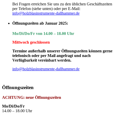
Bei Fragen erreichen Sie uns zu den üblichen Geschäftszeiten
Buchung anfragen
per Telefon (siehe unten) oder per E-Mail:
info@holzblasinstrumente-dallhammer.de
Ihr Name
Öffnungszeiten ab Januar 2025:
Mo/Di/Do/Fr von 14.00 – 18.00 Uhr
Ihre Telefonnummer
Mittwoch geschlossen
Termine außerhalb unserer Öffnungszeiten können gerne
telefonisch oder per Mail angefragt und nach
Instrumentenberatung (bitte auswählen)
Verfügbarkeit vereinbart werden.
info@holzblasinstrumente-dallhammer.de
E-Mailadresse
Öffnungszeiten
ACHTUNG: neue Öffnungszeiten
Anfrage für
Mo/Di/Do/Fr
14.00 – 18.00 Uhr