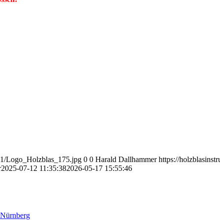
/01/Logo_Holzblas_175.jpg
0
0
Harald Dallhammer
https://holzblasins
r
2025-07-12 11:35:38
2026-05-17 15:55:46
 Nürnberg