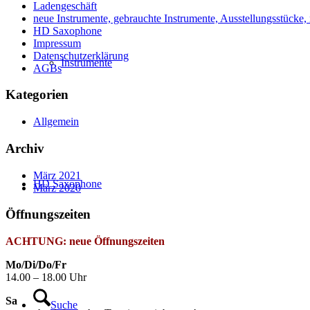
Ladengeschäft
neue Instrumente, gebrauchte Instrumente, Ausstellungsstücke,
HD Saxophone
Impressum
Datenschutzerklärung
Instrumente
AGBs
Kategorien
Allgemein
Archiv
März 2021
HD Saxophone
März 2020
Öffnungszeiten
ACHTUNG: neue Öffnungszeiten
Mo/Di/Do/Fr
14.00 – 18.00 Uhr
Sa
Suche