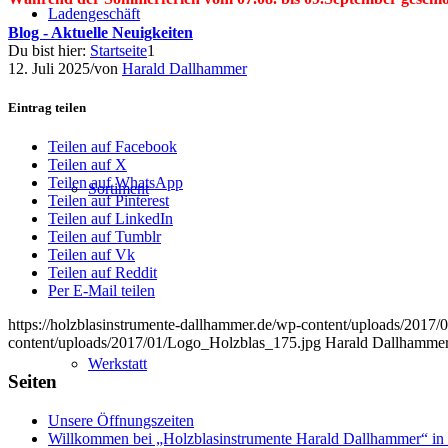
Ladengeschäft
Blog - Aktuelle Neuigkeiten
Du bist hier:
Startseite
1
12. Juli 2025
/
von
Harald Dallhammer
Eintrag teilen
Teilen auf Facebook
Teilen auf X
Teilen auf WhatsApp
Sortiment
Teilen auf Pinterest
Teilen auf LinkedIn
Teilen auf Tumblr
Teilen auf Vk
Teilen auf Reddit
Per E-Mail teilen
https://holzblasinstrumente-dallhammer.de/wp-content/uploads/2017
content/uploads/2017/01/Logo_Holzblas_175.jpg
Harald Dallhamme
Werkstatt
Seiten
Unsere Öffnungszeiten
Willkommen bei „Holzblasinstrumente Harald Dallhammer“ in